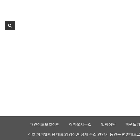
개인정보보호정책
찾아오시는길
입학상담
학원둘
상호:이피엘학원 대표:김영신,박성재 주소:안양시 동안구 평촌대로126,귀인