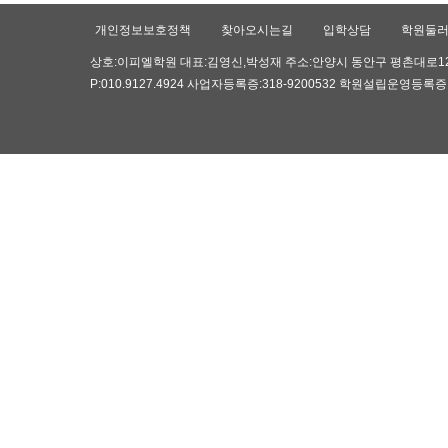
개인정보보호정책
찾아오시는길
입학상담
학원둘
상호:이피엘학원 대표:김영신,박성재 주소:안양시 동안구 평촌대로126,귀인
P:010.9127.4924 사업자등록증:318-9200532 학원설립운영등록증